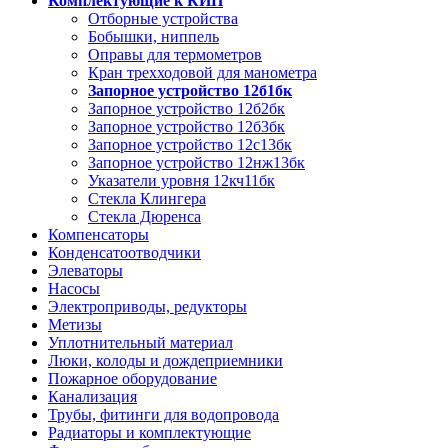
Комплектующие к КИП
Отборные устройства
Бобышки, ниппель
Оправы для термометров
Кран трехходовой для манометра
Запорное устройство 12б1бк
Запорное устройство 12б2бк
Запорное устройство 12б3бк
Запорное устройство 12с13бк
Запорное устройство 12нж13бк
Указатели уровня 12кч11бк
Стекла Клингера
Стекла Дюренса
Компенсаторы
Конденсатоотводчики
Элеваторы
Насосы
Электроприводы, редукторы
Метизы
Уплотнительный материал
Люки, колоды и дождеприемники
Пожарное оборудование
Канализация
Трубы, фитинги для водопровода
Радиаторы и комплектующие