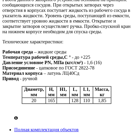
сообщающихся сосудов. При открытых затворах через
отверстия в корпусах поступает жидкость из рабочего сосуда в
указатель жидкости. Уровень среды, поступающей из емкости,
соответствует уровню жидкости в емкости. Открытие и
закрытие затворов осуществляет ручка. Пробко-спускной кран
на нижнем корпусе необходим для спуска среды.
Технические характеристики:
Рабочая среда
– жидкие среды
Температура рабочей среды,С °
- до +225
Давление условное PN, МПа (кгс/см²)
- 1,6 (16)
Присоединение
- цапковое по ГОСТ 2822-78
Материал корпуса
– латунь ЛЦ40Сд
Привод
- ручной
Диаметр,
H,
H1,
L,
L1,
Масса,
мм
мм
мм
мм
мм
кг
20
165
128
110
1,85
Полная комплектация объектов