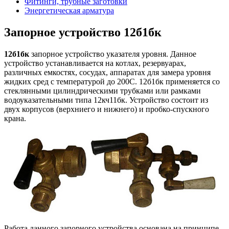
Фитинги, трубные заготовки
Энергетическая арматура
Запорное устройство 12б1бк
12б1бк
запорное устройство указателя уровня. Данное
устройство устанавливается на котлах, резервуарах,
различных емкостях, сосудах, аппаратах для замера уровня
жидких сред с температурой до 200С. 12б1бк применяется со
стеклянными цилиндрическими трубками или рамками
водоуказательными типа 12кч11бк. Устройство состоит из
двух корпусов (верхниего и нижнего) и пробко-спускного
крана.
Работа данного запорного устройства основана на принципе