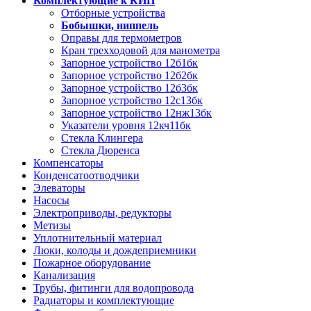
Комплектующие к КИП
Отборные устройства
Бобышки, ниппель
Оправы для термометров
Кран трехходовой для манометра
Запорное устройство 12б1бк
Запорное устройство 12б2бк
Запорное устройство 12б3бк
Запорное устройство 12с13бк
Запорное устройство 12нж13бк
Указатели уровня 12кч11бк
Стекла Клингера
Стекла Дюренса
Компенсаторы
Конденсатоотводчики
Элеваторы
Насосы
Электроприводы, редукторы
Метизы
Уплотнительный материал
Люки, колоды и дождеприемники
Пожарное оборудование
Канализация
Трубы, фитинги для водопровода
Радиаторы и комплектующие