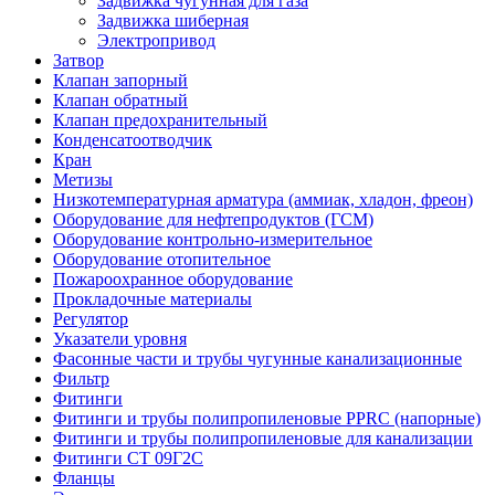
Задвижка чугунная для газа
Задвижка шиберная
Электропривод
Затвор
Клапан запорный
Клапан обратный
Клапан предохранительный
Конденсатоотводчик
Кран
Метизы
Низкотемпературная арматура (аммиак, хладон, фреон)
Оборудование для нефтепродуктов (ГСМ)
Оборудование контрольно-измерительное
Оборудование отопительное
Пожароохранное оборудование
Прокладочные материалы
Регулятор
Указатели уровня
Фасонные части и трубы чугунные канализационные
Фильтр
Фитинги
Фитинги и трубы полипропиленовые PPRC (напорные)
Фитинги и трубы полипропиленовые для канализации
Фитинги СТ 09Г2С
Фланцы