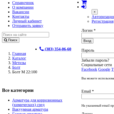
Справочник
О компании
Вакансии
×
Контакты
Авторизаци
Личный кабинет
Регистрация
Отправить заявку
Логин
*
Поиск
Вход
(383) 354-06-60
Пароль
Главная
Каталог
Забыли пароль?
Метизы
Социальные сети
Болт
Facebook
Google
T
Болт М 22:100
Вы можете использоват
Все категории
Email
*
Арматура для коррозионных
(химических) сред
На указанный email пр
Вакуумная арматура
Логин
Газовая арматура