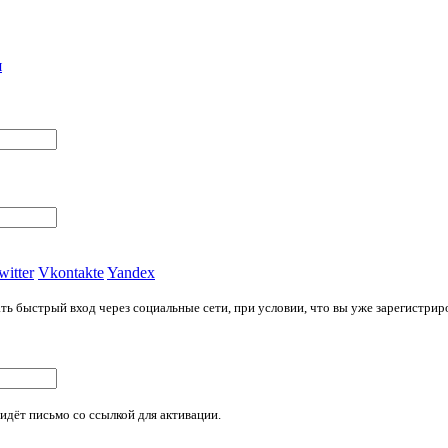
я
witter
Vkontakte
Yandex
ь быстрый вход через социальные сети, при условии, что вы уже зарегистриров
идёт письмо со ссылкой для активации.