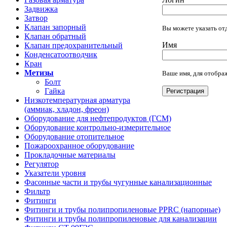
Задвижка
Затвор
Клапан запорный
Вы можете указать отд
Клапан обратный
Имя
Клапан предохранительный
Конденсатоотводчик
Кран
Метизы
Ваше имя, для отображ
Болт
Гайка
Регистрация
Низкотемпературная арматура
(аммиак, хладон, фреон)
Оборудование для нефтепродуктов (ГСМ)
Оборудование контрольно-измерительное
Оборудование отопительное
Пожароохранное оборудование
Прокладочные материалы
Регулятор
Указатели уровня
Фасонные части и трубы чугунные канализационные
Фильтр
Фитинги
Фитинги и трубы полипропиленовые PPRC (напорные)
Фитинги и трубы полипропиленовые для канализации