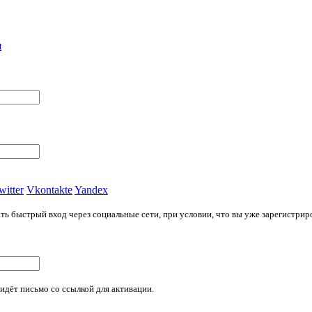
я
witter
Vkontakte
Yandex
ь быстрый вход через социальные сети, при условии, что вы уже зарегистриров
идёт письмо со ссылкой для активации.