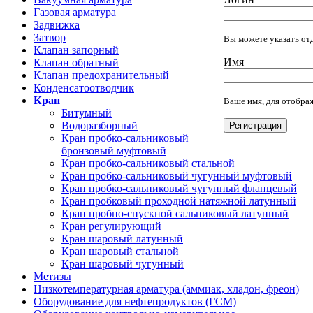
Газовая арматура
Задвижка
Затвор
Вы можете указать отд
Клапан запорный
Имя
Клапан обратный
Клапан предохранительный
Конденсатоотводчик
Кран
Ваше имя, для отображ
Битумный
Водоразборный
Регистрация
Кран пробко-сальниковый
бронзовый муфтовый
Кран пробко-сальниковый стальной
Кран пробко-сальниковый чугунный муфтовый
Кран пробко-сальниковый чугунный фланцевый
Кран пробковый проходной натяжной латунный
Кран пробно-спускной сальниковый латунный
Кран регулирующий
Кран шаровый латунный
Кран шаровый стальной
Кран шаровый чугунный
Метизы
Низкотемпературная арматура (аммиак, хладон, фреон)
Оборудование для нефтепродуктов (ГСМ)