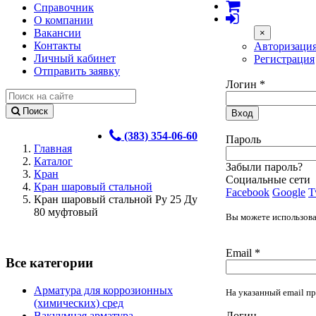
Справочник
О компании
Вакансии
×
Контакты
Авторизаци
Личный кабинет
Регистрация
Отправить заявку
Логин
*
Поиск
Вход
(383) 354-06-60
Пароль
Главная
Каталог
Забыли пароль?
Кран
Социальные сети
Кран шаровый стальной
Facebook
Google
T
Кран шаровый стальной Ру 25 Ду
80 муфтовый
Вы можете использоват
Email
*
Все категории
Арматура для коррозионных
На указанный email пр
(химических) сред
Логин
Вакуумная арматура