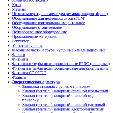
Конденсатоотводчик
Кран
Метизы
Низкотемпературная арматура (аммиак, хладон, фреон)
Оборудование для нефтепродуктов (ГСМ)
Оборудование контрольно-измерительное
Оборудование отопительное
Пожароохранное оборудование
Прокладочные материалы
Регулятор
Указатели уровня
Фасонные части и трубы чугунные канализационные
Фильтр
Фитинги
Фитинги и трубы полипропиленовые PPRC (напорные)
Фитинги и трубы полипропиленовые для канализации
Фитинги СТ 09Г2С
Фланцы
Энергетическая арматура
Задвижка стальная с ручным приводом
Клапан (вентиль) запорный стальной игольчатый
Клапан (вентиль) запорный стальной под
приварку
Клапан (вентиль) запорный стальной цапковый
Клапан (вентиль) запорный электромагнитный